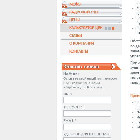
с
МСФО
а
КАДРОВЫЙ УЧЕТ
д
п
ЦЕНЫ
б
КАЛЬКУЛЯТОР ЦЕН
в
о
СТАТЬИ
Обст
О КОМПАНИИ
по да
закон
КОНТАКТЫ
упра
При з
аудит
зако
На Аудит
метод
Оставьте свой email или телефон
макс
и мы свяжемся с Вами
в удобное для Вас время
ИМЯ:
Преи
Б
ТЕЛЕФОН *:
с
Д
И
EMAIL *:
С
М
УДОБНОЕ ДЛЯ ВАС ВРЕМЯ: