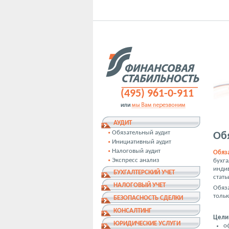
(495) 961-0-911
АУДИТ
Обязательный аудит
Об
Инициативный аудит
Налоговый аудит
Обяз
Экспресс анализ
бухга
инди
БУХГАЛТЕРСКИЙ УЧЕТ
стать
НАЛОГОВЫЙ УЧЕТ
Обяза
толь
БЕЗОПАСНОСТЬ СДЕЛКИ
КОНСАЛТИНГ
Цели
ЮРИДИЧЕСКИЕ УСЛУГИ
о