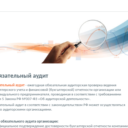
язательный аудит
ательный аудит
- ежегодная обязательная аудиторская проверка ведения
лтерского учета и финансовой (бухгалтерской) отчетности организации или
видуального предпринимателя, проводимая в соответствии с требованиями
и 5 Закона РФ №307-ФЗ «Об аудиторской деятельности».
тельный аудит в соответствии с законодательством РФ может осуществляться
ко аудиторскими организациями.
 обязательного аудита организации:
фициальное подтверждение достоверности бухгалтерской отчетности компании