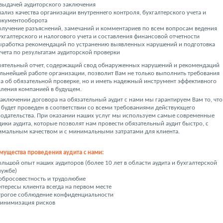
 выдачей аудиторского заключения
нализ качества организации внутреннего контроля, бухгалтерского учета и
окументооборота
олучение разъяснений, замечаний и комментариев по всем вопросам ведения
ухгалтерского и налогового учета и составления финансовой отчетности
ыработка рекомендаций по устранению выявленных нарушений и подготовка
тчета по результатам аудиторской проверки
оятельный отчет, содержащий свод обнаруженных нарушений и рекомендаций
льнейшей работе организации, позволит Вам не только выполнить требования
а об обязательной проверке, но и иметь надежный инструмент эффективного
вления компанией в будущем.
аключении договора на обязательный аудит с нами мы гарантируем Вам то, что
 будет проведен в соответствии со всеми требованиями действующего
нодательства. При оказании наших услуг мы используем самые современные
ики аудита, которые позволят нам провести обязательный аудит быстро, с
имальным качеством и с минимальными затратами для клиента.
мущества проведения аудита с нами:
ольшой опыт наших аудиторов (более 10 лет в области аудита и бухгалтерской
лужбе)
обросовестность и трудолюбие
нтересы клиента всегда на первом месте
трогое соблюдение конфиденциальности
инимизация рисков