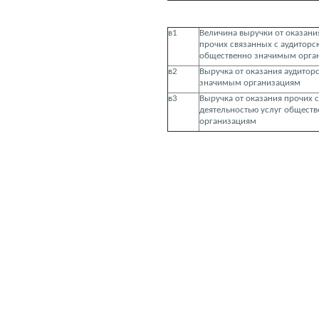
в1
Величина выручки от оказания
прочих связанных с аудиторс
общественно значимым орга
в2
Выручка от оказания аудитор
значимым организациям
в3
Выручка от оказания прочих 
деятельностью услуг общест
организациям