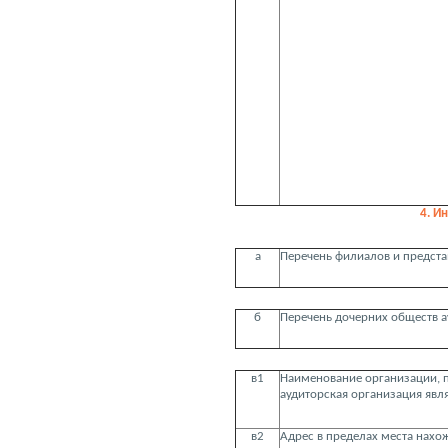
4. И
а
Перечень филиалов и предста
б
Перечень дочерних обществ 
в1
Наименование организации, 
аудиторская организация яв
в2
Адрес в пределах места нахо