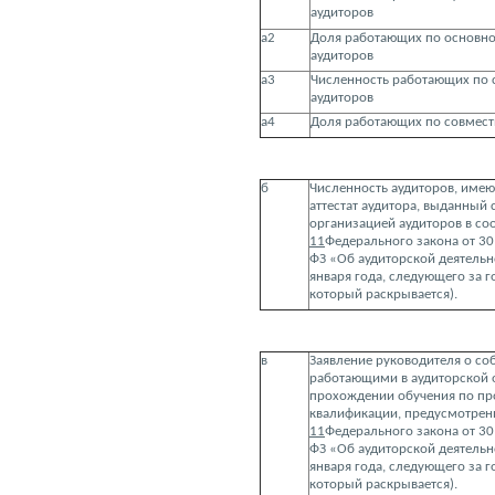
аудиторов
а2
Доля работающих по основно
аудиторов
а3
Численность работающих по 
аудиторов
а4
Доля работающих по совмест
б
Численность аудиторов, им
аттестат аудитора, выданный
организацией аудиторов в со
11
Федерального закона от 30
ФЗ «Об аудиторской деятельн
января года, следующего за 
который раскрывается).
в
Заявление руководителя о со
работающими в аудиторской 
прохождении обучения по п
квалификации, предусмотре
11
Федерального закона от 30
ФЗ «Об аудиторской деятельн
января года, следующего за 
который раскрывается).