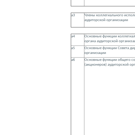
а3
Члены коллегиального испол
аудиторской организации
а4
Основные функции коллегиал
органа аудиторской организа
а5
Основные функции Совета ди
организации
а6
Основные функции общего со
(акционеров) аудиторской ор