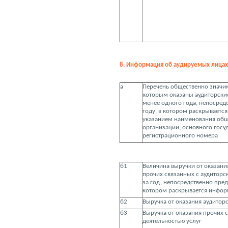
8. Информация об аудируемых лицах 
а
Перечень общественно значи
которым оказаны аудиторские
менее одного года, непосре
году, в котором раскрываетс
указанием наименования об
организации, основного госу
регистрационного номера
б1
Величина выручки от оказания
прочих связанных с аудиторс
за год, непосредственно пре
котором раскрывается инфо
б2
Выручка от оказания аудиторс
б3
Выручка от оказания прочих 
деятельностью услуг