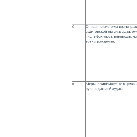
б
Описание системы вознаграж
аудиторской организации, рук
числе факторов, влияющих на
вознаграждений;
в
Меры, принимаемые в целях 
руководителей аудита