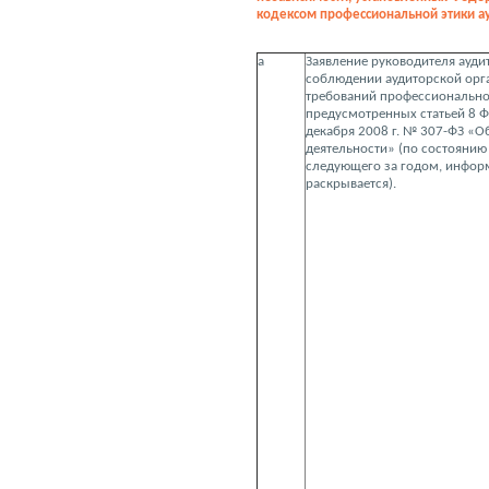
кодексом профессиональной этики ау
а
Заявление руководителя ауди
соблюдении аудиторской орг
требований профессиональной
предусмотренных статьей 8 Ф
декабря 2008 г. № 307-ФЗ «О
деятельности» (по состоянию 
следующего за годом, инфор
раскрывается).