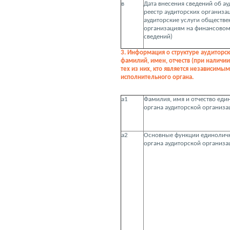
в
Дата внесения сведений об а
реестр аудиторских организ
аудиторские услуги обществ
организациям на финансовом 
сведений)
3. Информация о структуре аудиторск
фамилий, имен, отчеств (при наличи
тех из них, кто является независимы
исполнительного органа.
а1
Фамилия, имя и отчество ед
органа аудиторской организа
а2
Основные функции единолич
органа аудиторской организа