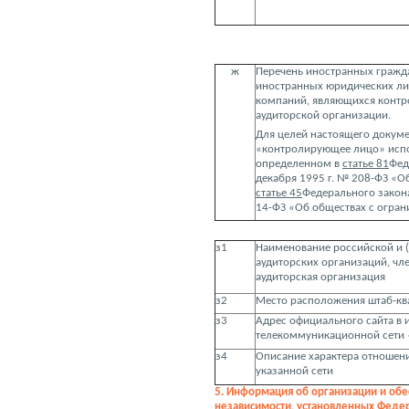
ж
Перечень иностранных гражда
иностранных юридических л
компаний, являющихся конт
аудиторской организации.
Для целей настоящего докуме
«контролирующее лицо» испо
определенном в
статье 81
Фед
декабря 1995 г. № 208-ФЗ «О
статье 45
Федерального закона
14-ФЗ «Об обществах с огран
з1
Наименование российской и 
аудиторских организаций, чл
аудиторская организация
з2
Место расположения штаб-к
з3
Адрес официального сайта в
телекоммуникационной сети 
з4
Описание характера отношен
указанной сети
5. Информация об организации и об
независимости, установленных Федер