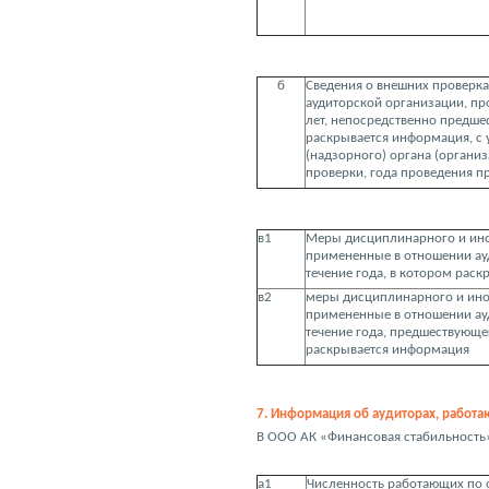
б
Сведения о внешних проверка
аудиторской организации, пр
лет, непосредственно предше
раскрывается информация, с
(надзорного) органа (органи
проверки, года проведения п
в1
Меры дисциплинарного и ино
примененные в отношении ау
течение года, в котором рас
в2
меры дисциплинарного и ино
примененные в отношении ау
течение года, предшествующе
раскрывается информация
7. Информация об аудиторах, работа
В ООО АК «Финансовая стабильность» 
а1
Численность работающих по 