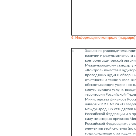
6. Информация о контроле (надзоре) 
а
Заявление руководителя ауди
наличии и результативности 
контроля аудиторской организ
Международному стандарту к
«Контроль качества в аудитор
проводящих аудит и обзорны
отчетности, а также выполня
обеспечивающие уверенность,
сопутствующих услуг», введе
территории Российской Феде
Министерства финансов Росс
января 2019 г. № 2н «О введе
международных стандартов а
Российской Федерации и о п
силу некоторых приказов Ми
Российской Федерации», с у
элементов этой системы (по 
года, следующего за годом, 