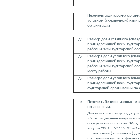
г
Перечень аудиторских органи
уставном (складочном) капит
организации
д1
Размер доли уставного (склад
принадлежащей всем аудито
работниками аудиторской ор
д2
Размера доли уставного (скла
принадлежащей всем аудито
работниками аудиторской ор
месту работы
д3
Размера доли уставного (скла
принадлежащей всем аудито
аудиторской организации по 
е
Перечень бенефициарных вла
организации.
Для целей настоящего докуме
«бенефициарный владелец» и
определенном в
статье 3
Феде
августа 2001 г. № 115-ФЗ «О
легализации (отмыванию) до
преступным путем, и финанс