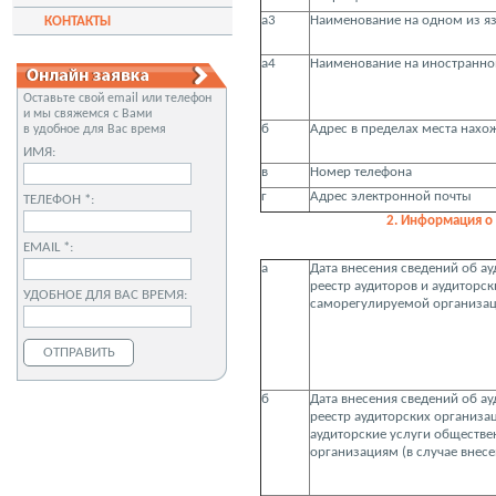
а3
Наименование на одном из я
КОНТАКТЫ
а4
Наименование на иностранно
Оставьте свой email или телефон
и мы свяжемся с Вами
б
Адрес в пределах места нахо
в удобное для Вас время
ИМЯ:
в
Номер телефона
г
Адрес электронной почты
ТЕЛЕФОН *:
2. Информация о 
EMAIL *:
а
Дата внесения сведений об а
реестр аудиторов и аудиторс
УДОБНОЕ ДЛЯ ВАС ВРЕМЯ:
саморегулируемой организац
б
Дата внесения сведений об а
реестр аудиторских организ
аудиторские услуги обществ
организациям (в случае внесе