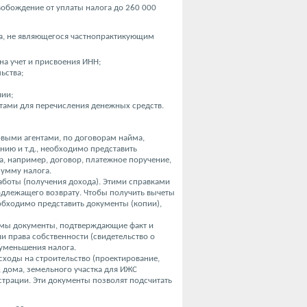
вобождение от уплаты налога до 260 000
, не являющегося частнопрактикующим
на учет и присвоения ИНН;
ьства;
чии;
зитами для перечисления денежных средств.
овыми агентами, по договорам найма,
ию и т.д., необходимо представить
а, например, договор, платежное поручение,
сумму налога.
аботы (получения дохода). Этими справками
одлежащего возврату. Чтобы получить вычеты
еобходимо представить документы (копии),
имы документы, подтверждающие факт и
ии права собственности (свидетельство о
 уменьшения налога.
ходы на строительство (проектирование,
, дома, земельного участка для ИЖС
страции. Эти документы позволят подсчитать