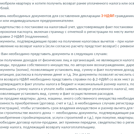
риобрели квартиру и хотите получить возврат ранее уплаченного налога или ос
ублей.
чень необходимых документов для составления декларации
3-НДФЛ
гражданина
м или индивидуальным предпринимателем:
видетельство о постановке на налоговый учет, удостоверяющее факт постановки 
серокопия паспорта, включая страницу с отметкой о регистрации по месту жител
правки 2-НДФЛ (подлинники);
окументы, подтверждающие право на получение налоговых вычетов – при нали
аявление на возврат налога (если согласно расчету предстоит возврат) с рекви
е Вам необходимо представить документы в следующих случаях:
ри получении доходов от физических лиц и организаций, не являющихся налог
ренды, продажи собственного имущества, по авторским вознаграждениям, дарен
окументы (копии), позволяющие установить вид, сумму и факт получения доход
витанция, расписка в получении денег и т.д. Эти документы позволят исчислить 
ля возврата НДФЛ необходимо представить справки по ф.2-НДФЛ со всех мест р
одтверждается факт уплаты налога в бюджет и максимальный размер налога, п
уменьшить сумму налога к уплате либо заявить возврат уплаченного налога), н
озволяющие установить вид, сумму и факт осуществления расходов.
ри продаже квартиры, дома, машины, иного собственного имущества необход
тоимость приобретения (договор, счет и т.д.), в необходимых случаях регистрац
егистрации), чтобы установить срок владения имуществом и размер вычета для
ри строительстве жилого дома — необходимы документы, подтверждающие рас
риобретение стройматериалов, услуги строителей и т.д.), при покупке, квартиры
еобходим договор купли-продажи, акт приемки передачи, свидетельство о реги
азмер налога, подлежащий возврату налогоплательщику.