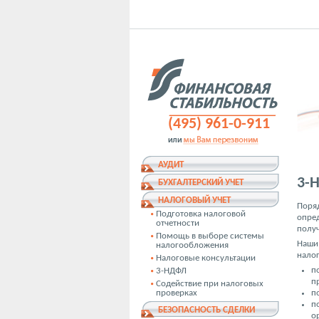
(495) 961-0-911
АУДИТ
3-
БУХГАЛТЕРСКИЙ УЧЕТ
НАЛОГОВЫЙ УЧЕТ
Поряд
Подготовка налоговой
опред
отчетности
получ
Помощь в выборе системы
Наши
налогообложения
налог
Налоговые консультации
п
3-НДФЛ
п
Содействие при налоговых
проверках
п
п
БЕЗОПАСНОСТЬ СДЕЛКИ
о