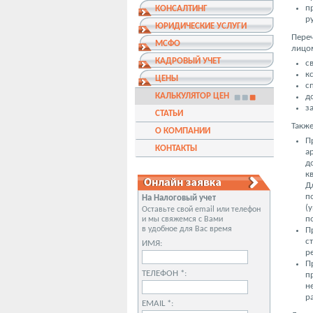
п
КОНСАЛТИНГ
р
ЮРИДИЧЕСКИЕ УСЛУГИ
Пере
МСФО
лицо
КАДРОВЫЙ УЧЕТ
с
к
ЦЕНЫ
с
КАЛЬКУЛЯТОР ЦЕН
д
з
СТАТЬИ
Такж
О КОМПАНИИ
П
КОНТАКТЫ
а
д
к
Д
п
На Налоговый учет
(
Оставьте свой email или телефон
п
и мы свяжемся с Вами
в удобное для Вас время
П
с
ИМЯ:
р
П
ТЕЛЕФОН *:
п
н
р
EMAIL *: