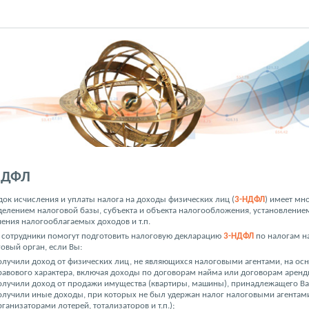
НДФЛ
ок исчисления и уплаты налога на доходы физических лиц (
3-НДФЛ
) имеет мн
елением налоговой базы, субъекта и объекта налогообложения, установлением
ения налогооблагаемых доходов и т.п.
 сотрудники помогут подготовить налоговую декларацию
3-НДФЛ
по налогам на
овый орган, если Вы:
олучили доход от физических лиц, не являющихся налоговыми агентами, на ос
равового характера, включая доходы по договорам найма или договорам арен
олучили доход от продажи имущества (квартиры, машины), принадлежащего Вам
олучили иные доходы, при которых не был удержан налог налоговыми агентам
рганизаторами лотерей, тотализаторов и т.п.);