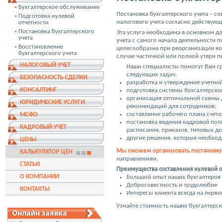
Бухгалтерское обслуживание
Постановка бухгалтерского учета – 
Подготовка нулевой
налогового учета согласно действующ
отчетности
Постановка бухгалтерского
Эта услуга необходима в основном дл
учета
учета с самого начала деятельности 
Восстановление
целесообразна при реорганизации ко
бухгалтерского учета
случае частичной или полной утери 
НАЛОГОВЫЙ УЧЕТ
Наши специалисты помогут Вам гр
следующих задач:
БЕЗОПАСНОСТЬ СДЕЛКИ
разработка и утверждение учетной
КОНСАЛТИНГ
подготовка системы бухгалтерског
организация оптимальной схемы 
ЮРИДИЧЕСКИЕ УСЛУГИ
рекомендаций для сотрудников;
составление рабочего плана счето
МСФО
постановка ведения кадровой пол
КАДРОВЫЙ УЧЕТ
расписания, приказов, типовых до
другие решения, которые необхо
ЦЕНЫ
Мы сможем организовать постановку 
КАЛЬКУЛЯТОР ЦЕН
направлениям.
СТАТЬИ
Преимущества составления нулевой от
О КОМПАНИИ
Большой опыт наших бухгалтеров (
Добросовестность и трудолюбие
КОНТАКТЫ
Интересы клиента всегда на перво
Узнайте стоимость наших бухгалтерск